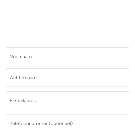
aan
de
makelaar
*
Naam
*
Vo
Ac
E-
mailadres
*
Telefoonnummer
(optioneel)