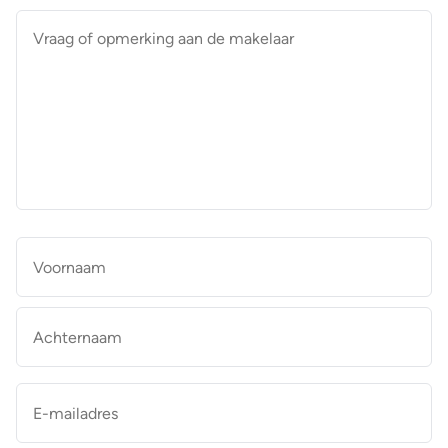
Vraag
of
opmerking
aan
de
makelaar
*
Naam
*
Vo
Ac
E-
mailadres
*