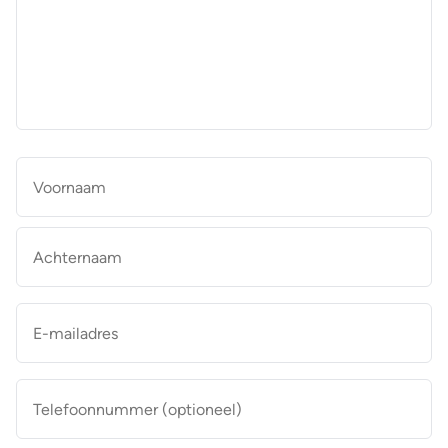
aan
de
makelaar
*
Naam
*
Vo
Ac
E-
mailadres
*
Telefoonnummer
(optioneel)