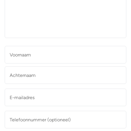
aan
de
makelaar
*
Naam
*
Vo
Ac
E-
mailadres
*
Telefoonnummer
(optioneel)