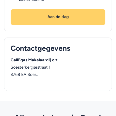
Aan de slag
Contactgegevens
CallEgas Makelaardij o.z.
Soesterbergsestraat 1
3768 EA
Soest