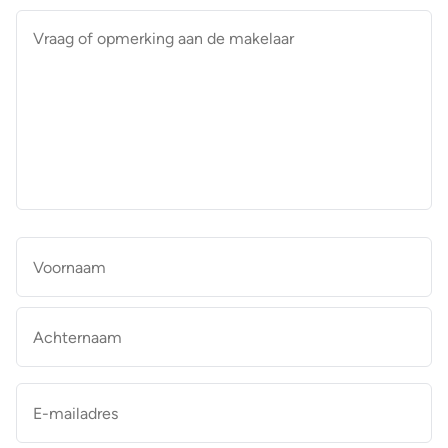
Vraag
of
opmerking
aan
de
makelaar
*
Naam
*
Vo
Ac
E-
mailadres
*