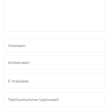
aan
de
makelaar
*
Naam
*
Vo
Ac
E-
mailadres
*
Telefoonnummer
(optioneel)