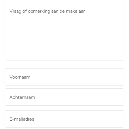
Vraag
of
opmerking
aan
de
makelaar
*
Naam
*
Vo
Ac
E-
mailadres
*