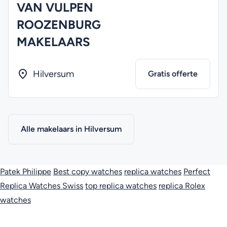
VAN VULPEN
ROOZENBURG
MAKELAARS
Hilversum
Gratis offerte
Alle makelaars in Hilversum
Patek Philippe
Best copy watches
replica watches
Perfect
Replica Watches Swiss
top replica watches
replica Rolex
watches