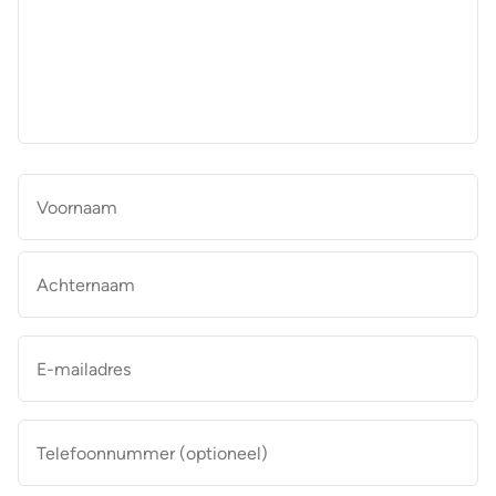
aan
de
makelaar
*
Naam
*
Vo
Ac
E-
mailadres
*
Telefoonnummer
(optioneel)