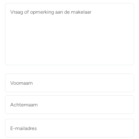
Vraag
of
opmerking
aan
de
makelaar
*
Naam
*
Vo
Ac
E-
mailadres
*