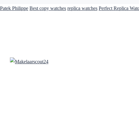
Patek Philippe
Best copy watches
replica watches
Perfect Replica Wat