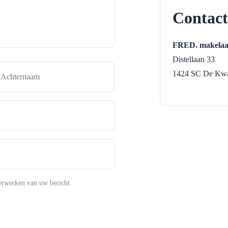
Contact
FRED. makelaard
Distellaan 33
naam
Achternaam
1424 SC
De Kwa
erwerken van uw bericht.