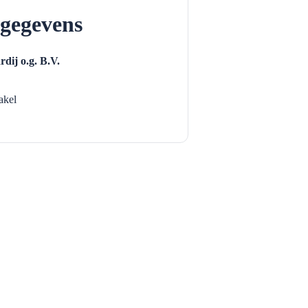
gegevens
ij o.g. B.V.
kel