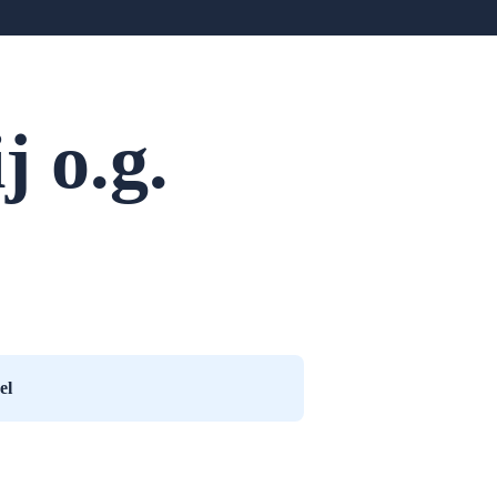
 o.g.
el