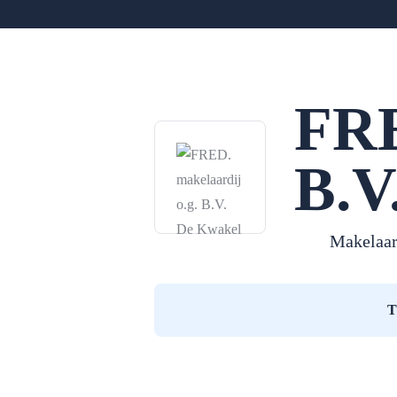
FRE
B.V
Makelaar
T