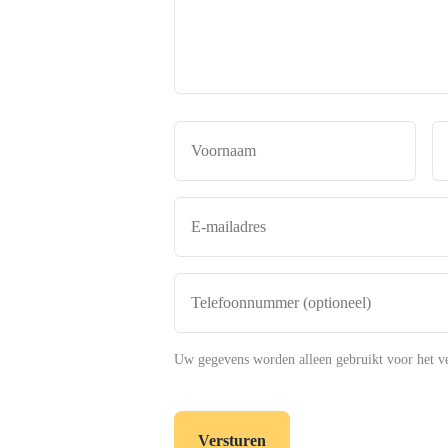
de
makelaar
*
Naam
*
Voor
E-
mailadres
*
Telefoonnummer
(optioneel)
Uw gegevens worden alleen gebruikt voor het v