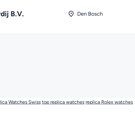
dij B.V.
Den Bosch
lica Watches Swiss
top replica watches
replica Rolex watches