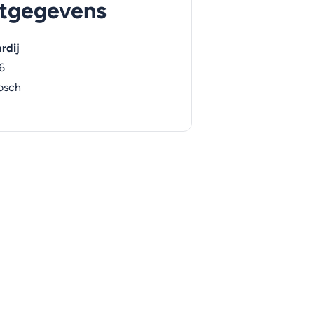
tgegevens
rdij
6
osch