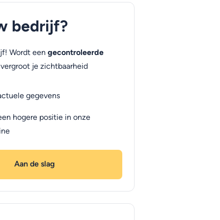
uw bedrijf?
jf! Wordt een
gecontroleerde
vergroot je zichtbaarheid
actuele gegevens
een hogere positie in onze
ine
Aan de slag