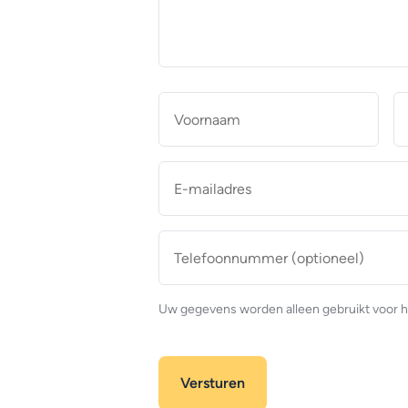
makelaar
*
Naam
*
Voor
E-
mailadres
*
Telefoonnummer
(optioneel)
Uw gegevens worden alleen gebruikt voor h