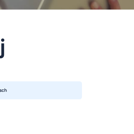
j
sch