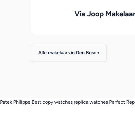
Via Joop Makelaar
Alle makelaars in Den Bosch
Patek Philippe
Best copy watches
replica watches
Perfect Rep