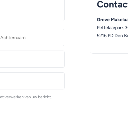
Contac
Greve Makelaa
Pettelaarpark 3
naam
Achternaam
5216 PD
Den B
et verwerken van uw bericht.