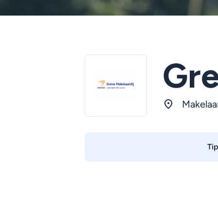
Gre
Makelaa
Ti