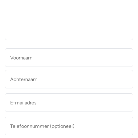
aan
de
makelaar
*
Naam
*
Vo
Ac
E-
mailadres
*
Telefoonnummer
(optioneel)