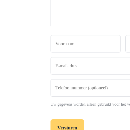
de
makelaar
*
Naam
*
Voor
E-
mailadres
*
Telefoonnummer
(optioneel)
Uw gegevens worden alleen gebruikt voor het v