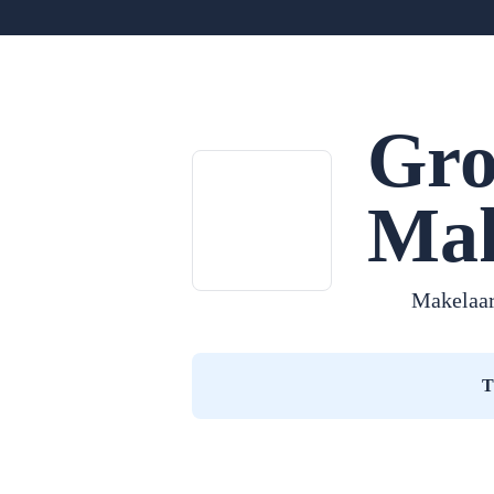
Gro
Mak
Makelaar
T