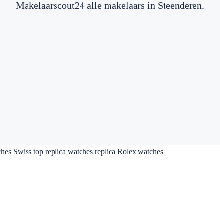
Makelaarscout24 alle makelaars in Steenderen.
ches Swiss
top replica watches
replica Rolex watches