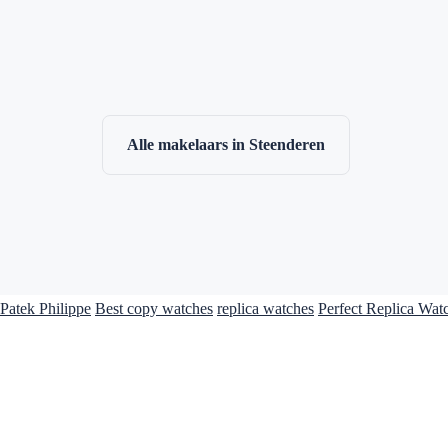
Alle makelaars in Steenderen
Patek Philippe
Best copy watches
replica watches
Perfect Replica Wat