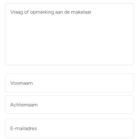
Vraag
of
opmerking
aan
de
makelaar
*
Naam
*
Vo
Ac
E-
mailadres
*