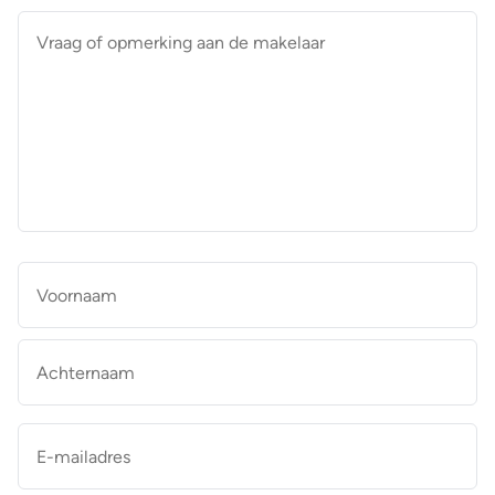
Vraag
of
opmerking
aan
de
makelaar
*
Naam
*
Vo
Ac
E-
mailadres
*