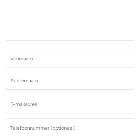
aan
de
makelaar
*
Naam
*
Vo
Ac
E-
mailadres
*
Telefoonnummer
(optioneel)