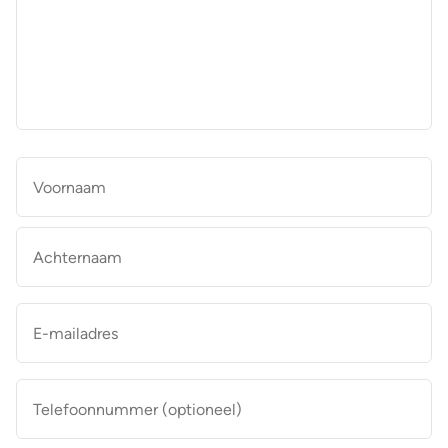
aan
de
makelaar
*
Naam
*
Vo
Ac
E-
mailadres
*
Telefoonnummer
(optioneel)