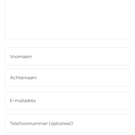
aan
de
makelaar
*
Naam
*
Vo
Ac
E-
mailadres
*
Telefoonnummer
(optioneel)