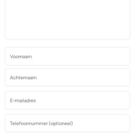
aan
de
makelaar
*
Naam
*
Vo
Ac
E-
mailadres
*
Telefoonnummer
(optioneel)