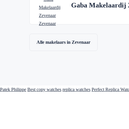
Gaba Makelaardij 
Alle makelaars in Zevenaar
Patek Philippe
Best copy watches
replica watches
Perfect Replica Wat