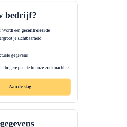
w bedrijf?
f! Wordt een
gecontroleerde
rgroot je zichtbaarheid
ctuele gegevens
en hogere positie in onze zoekmachine
Aan de slag
gegevens