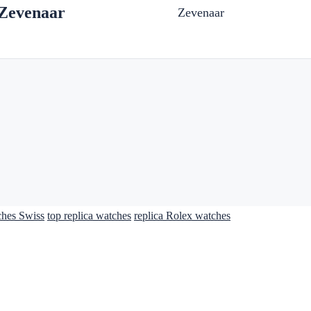
Zevenaar
Zevenaar
ches Swiss
top replica watches
replica Rolex watches