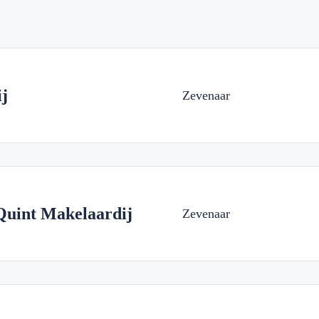
j
Zevenaar
Quint Makelaardij
Zevenaar