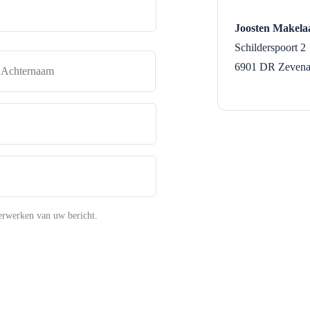
Joosten Makela
Schilderspoort 2
naam
Achternaam
6901 DR
Zevena
erwerken van uw bericht.