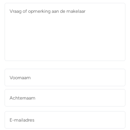
Vraag
of
opmerking
aan
de
makelaar
*
Naam
*
Vo
Ac
E-
mailadres
*