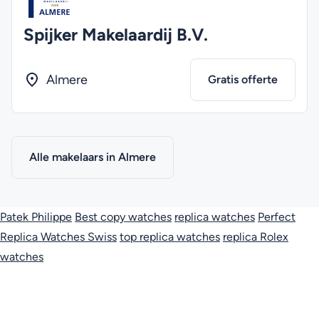
Spijker Makelaardij B.V.
Almere
Gratis offerte
Alle makelaars in Almere
Patek Philippe
Best copy watches
replica watches
Perfect
Replica Watches Swiss
top replica watches
replica Rolex
watches