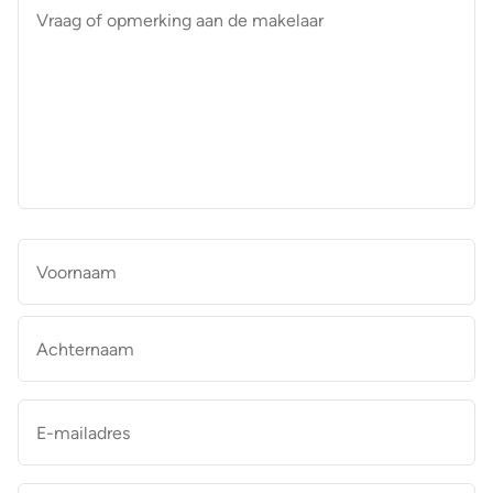
Vraag
of
opmerking
aan
de
makelaar
*
Naam
*
Vo
Ac
E-
mailadres
*