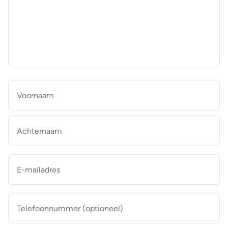
aan
de
makelaar
*
Naam
*
Vo
Ac
E-
mailadres
*
Telefoonnummer
(optioneel)