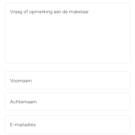
Vraag
of
opmerking
aan
de
makelaar
*
Naam
*
Vo
Ac
E-
mailadres
*