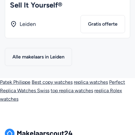
Sell It Yourself®
Leiden
Gratis offerte
Alle makelaars in Leiden
Patek Philippe
Best copy watches
replica watches
Perfect
Replica Watches Swiss
top replica watches
replica Rolex
watches