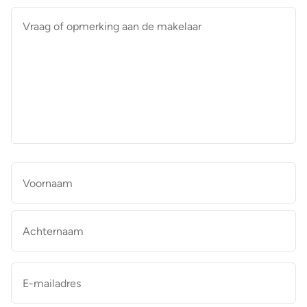
Vraag
of
opmerking
aan
de
makelaar
*
Naam
*
Vo
Ac
E-
mailadres
*