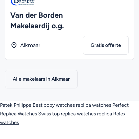
Van der Borden
Makelaardij o.g.
Alkmaar
Gratis offerte
Alle makelaars in Alkmaar
Patek Philippe
Best copy watches
replica watches
Perfect
Replica Watches Swiss
top replica watches
replica Rolex
watches