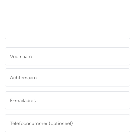
aan
de
makelaar
*
Naam
*
Vo
Ac
E-
mailadres
*
Telefoonnummer
(optioneel)