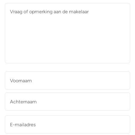
Vraag
of
opmerking
aan
de
makelaar
*
Naam
*
Vo
Ac
E-
mailadres
*