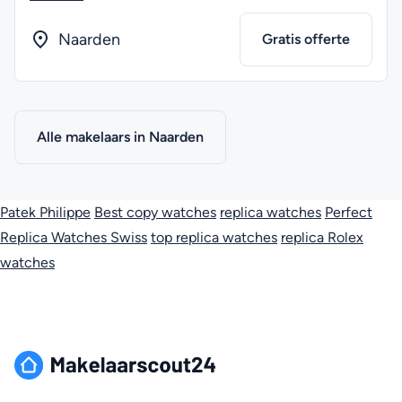
Naarden
Gratis offerte
Alle makelaars in Naarden
Patek Philippe
Best copy watches
replica watches
Perfect
Replica Watches Swiss
top replica watches
replica Rolex
watches