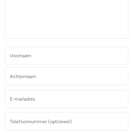
aan
de
makelaar
*
Naam
*
Vo
Ac
E-
mailadres
*
Telefoonnummer
(optioneel)