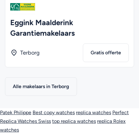
Eggink Maalderink
Garantiemakelaars
Terborg
Gratis offerte
Alle makelaars in Terborg
Patek Philippe
Best copy watches
replica watches
Perfect
Replica Watches Swiss
top replica watches
replica Rolex
watches