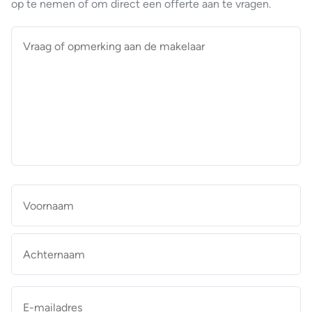
op te nemen of om direct een offerte aan te vragen.
Vraag
of
opmerking
aan
de
makelaar
*
Naam
*
Vo
Ac
E-