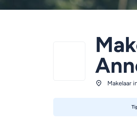
Make
Ann
Makelaar i
Ti