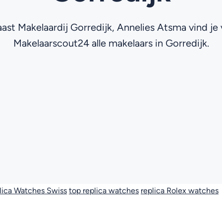
ast Makelaardij Gorredijk, Annelies Atsma vind je 
Makelaarscout24 alle makelaars in Gorredijk.
lica Watches Swiss
top replica watches
replica Rolex watches