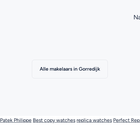
Na
Alle makelaars in Gorredijk
Patek Philippe
Best copy watches
replica watches
Perfect Rep