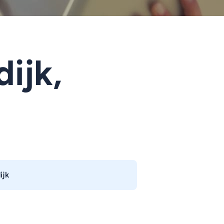
ijk,
ijk