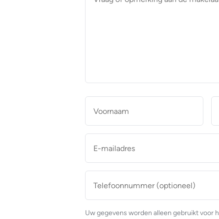
of
opmerking
aan
de
makelaar
*
Naam
*
Voor
E-
mailadres
*
Telefoonnummer
(optioneel)
Uw gegevens worden alleen gebruikt voor h