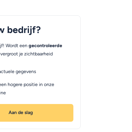
uw bedrijf?
jf! Wordt een
gecontroleerde
vergroot je zichtbaarheid
actuele gegevens
een hogere positie in onze
ine
Aan de slag