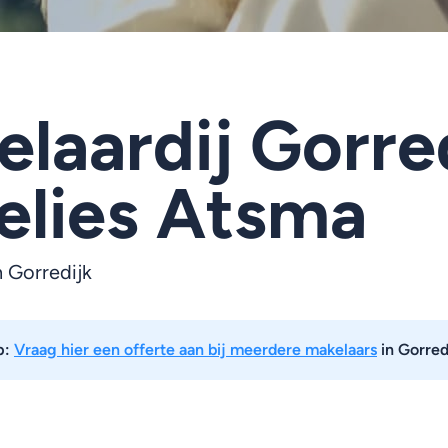
laardij Gorred
elies Atsma
n Gorredijk
p:
Vraag hier een offerte aan bij meerdere makelaars
in Gorred