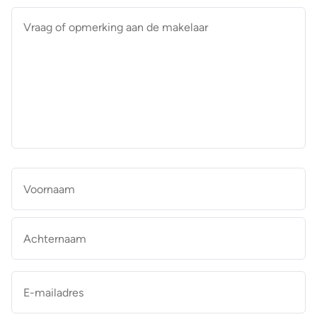
Vraag
of
opmerking
aan
de
makelaar
*
Naam
*
Vo
Ac
E-
mailadres
*