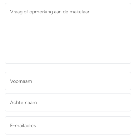
Vraag
of
opmerking
aan
de
makelaar
*
Naam
*
Vo
Ac
E-
mailadres
*