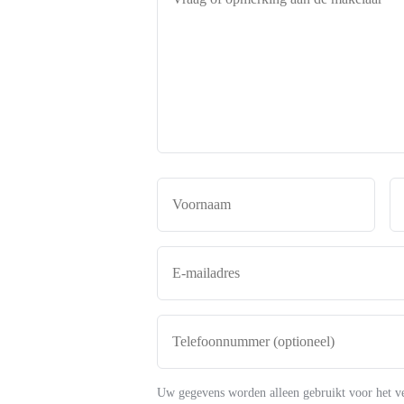
of
opmerking
aan
de
makelaar
*
Naam
*
Voor
E-
mailadres
*
Telefoonnummer
(optioneel)
Uw gegevens worden alleen gebruikt voor het v