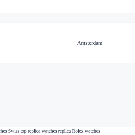
Amsterdam
ches Swiss
top replica watches
replica Rolex watches