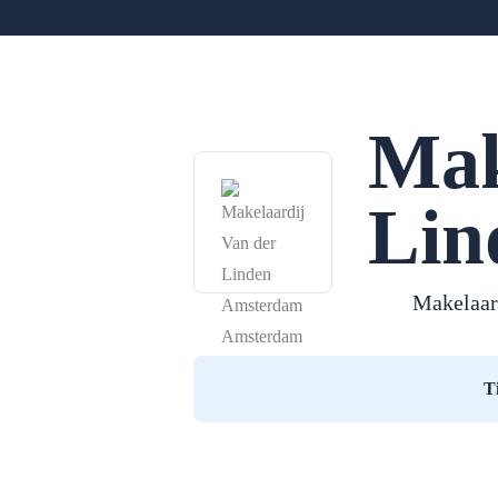
Mak
Lin
Makelaar
T