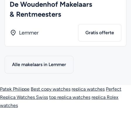
De Woudenhof Makelaars
& Rentmeesters
Lemmer
Gratis offerte
Alle makelaars in Lemmer
Patek Philippe
Best copy watches
replica watches
Perfect
Replica Watches Swiss
top replica watches
replica Rolex
watches