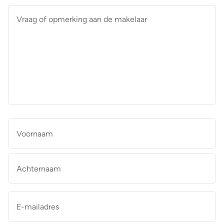
Vraag
of
opmerking
aan
de
makelaar
*
Naam
*
Vo
Ac
E-
mailadres
*