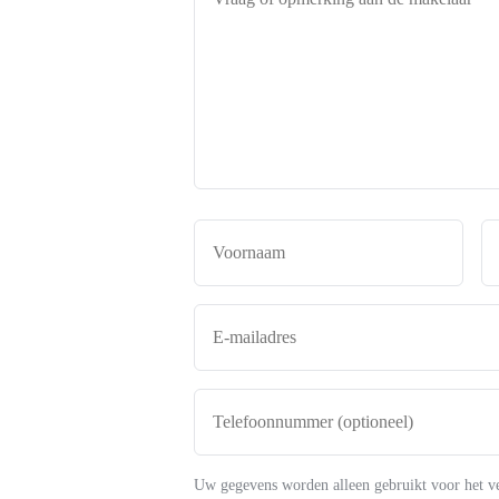
of
opmerking
aan
de
makelaar
*
Naam
*
Voor
E-
mailadres
*
Telefoonnummer
(optioneel)
Uw gegevens worden alleen gebruikt voor het v