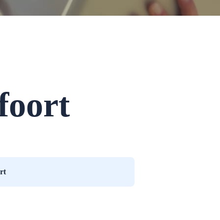
foort
rt