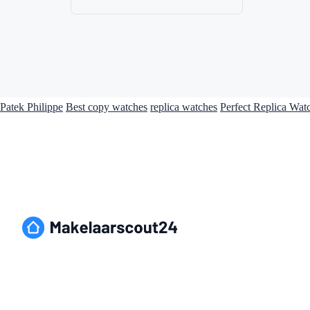
Patek Philippe
Best copy watches
replica watches
Perfect Replica Wat