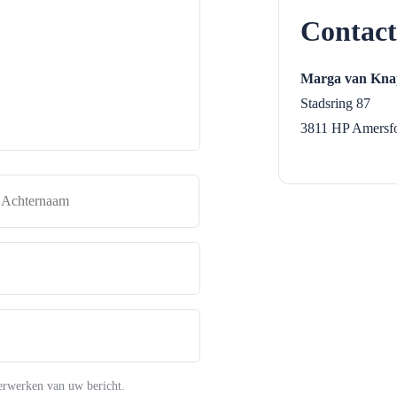
Contact
Marga van Knap
Stadsring 87
3811 HP
Amersfo
naam
Achternaam
erwerken van uw bericht.