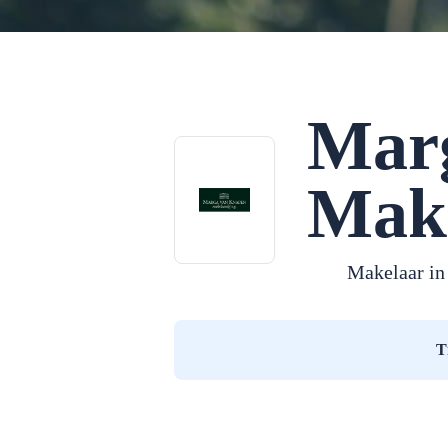
Mar
Make
Makelaar in
T