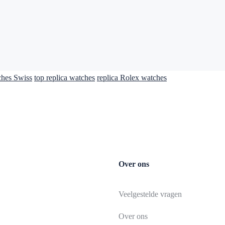
ches Swiss
top replica watches
replica Rolex watches
Over ons
Veelgestelde vragen
Over ons