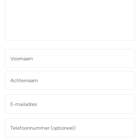
aan
de
makelaar
*
Naam
*
Vo
Ac
E-
mailadres
*
Telefoonnummer
(optioneel)