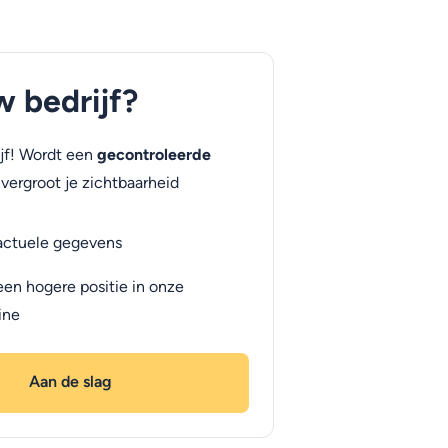
uw bedrijf?
jf! Wordt een
gecontroleerde
vergroot je zichtbaarheid
actuele gegevens
een hogere positie in onze
ine
Aan de slag