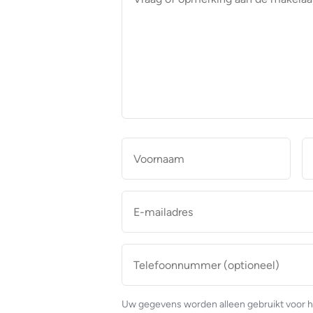
of
opmerking
aan
de
makelaar
*
Naam
*
Voor
E-
mailadres
*
Telefoonnummer
(optioneel)
Uw gegevens worden alleen gebruikt voor h