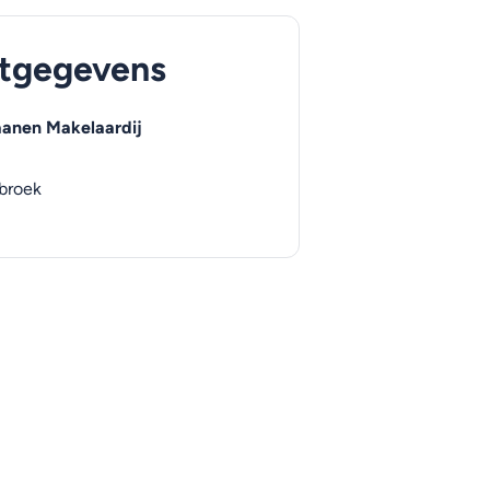
tgegevens
aanen Makelaardij
broek