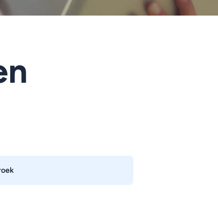
en
roek