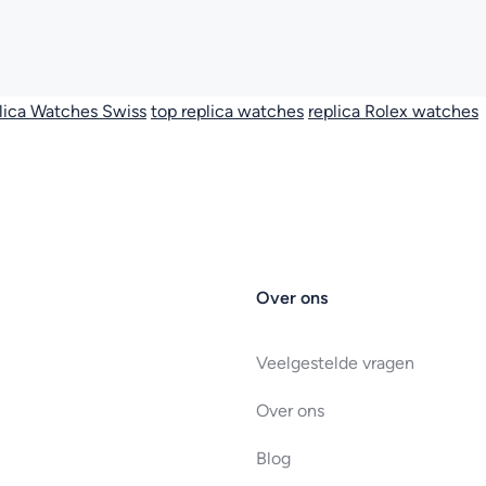
lica Watches Swiss
top replica watches
replica Rolex watches
Over ons
Veelgestelde vragen
Over ons
Blog