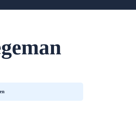
egeman
een