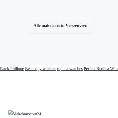
Alle makelaars in Vriezenveen
Patek Philippe
Best copy watches
replica watches
Perfect Replica Wat