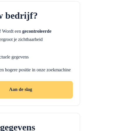
w bedrijf?
f! Wordt een
gecontroleerde
rgroot je zichtbaarheid
ctuele gegevens
en hogere positie in onze zoekmachine
Aan de slag
gegevens