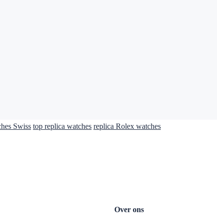
ches Swiss
top replica watches
replica Rolex watches
Over ons