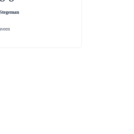
 Stegeman
nveen