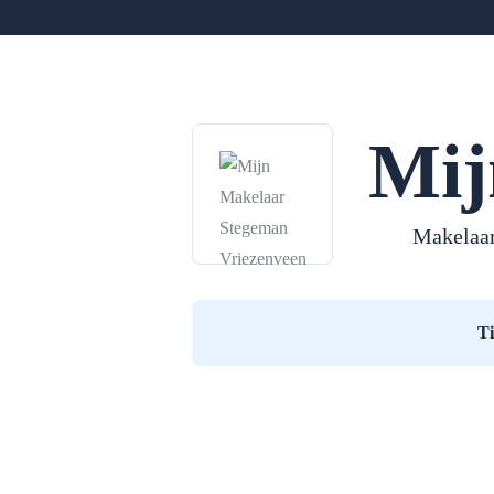
Mij
Makelaar
T