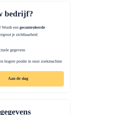
w bedrijf?
f! Wordt een
gecontroleerde
rgroot je zichtbaarheid
ctuele gegevens
en hogere positie in onze zoekmachine
Aan de slag
gegevens