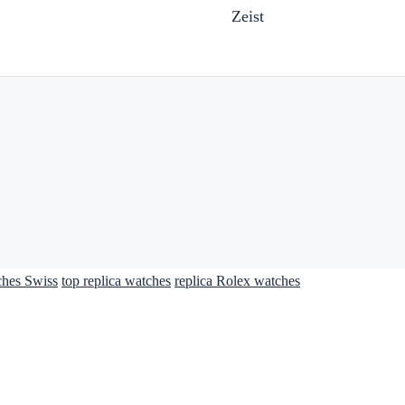
Zeist
ches Swiss
top replica watches
replica Rolex watches