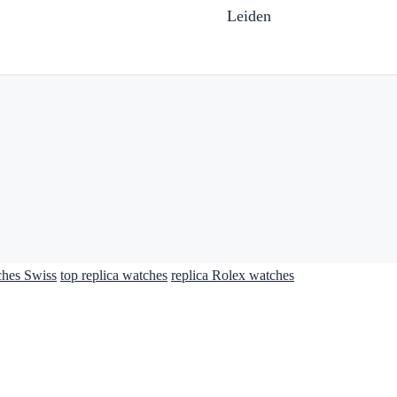
Leiden
ches Swiss
top replica watches
replica Rolex watches