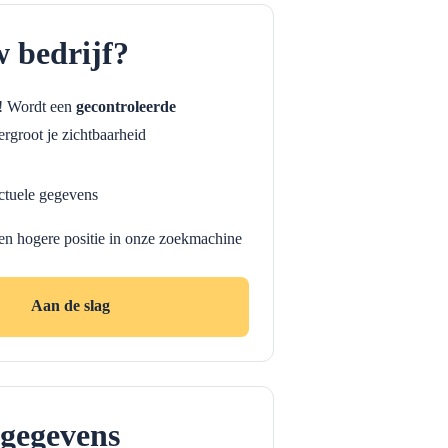
w bedrijf?
f! Wordt een
gecontroleerde
rgroot je zichtbaarheid
ctuele gegevens
en hogere positie in onze zoekmachine
Aan de slag
gegevens