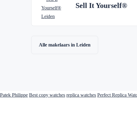
Sell It Yourself®
Alle makelaars in Leiden
Patek Philippe
Best copy watches
replica watches
Perfect Replica Wat