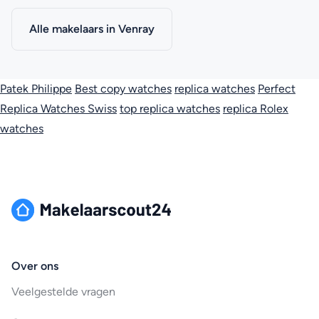
Alle makelaars in Venray
Patek Philippe
Best copy watches
replica watches
Perfect
Replica Watches Swiss
top replica watches
replica Rolex
watches
Over ons
Veelgestelde vragen