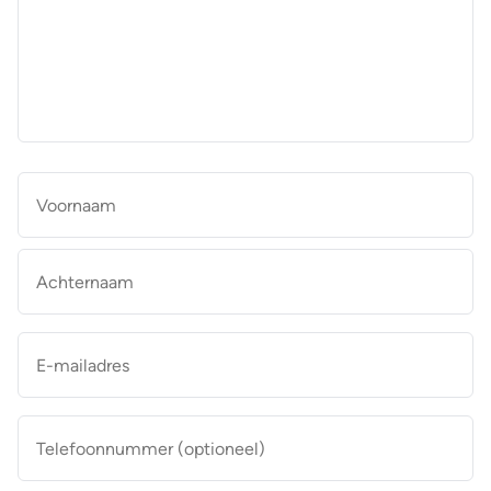
aan
de
makelaar
*
Naam
*
Vo
Ac
E-
mailadres
*
Telefoonnummer
(optioneel)