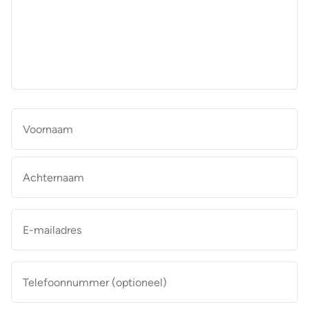
aan
de
makelaar
*
Naam
*
Vo
Ac
E-
mailadres
*
Telefoonnummer
(optioneel)