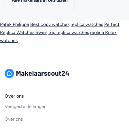
Alle makelaars in Uithuizen
Patek Philippe
Best copy watches
replica watches
Perfect
Replica Watches Swiss
top replica watches
replica Rolex
watches
Over ons
Veelgestelde vragen
Over ons