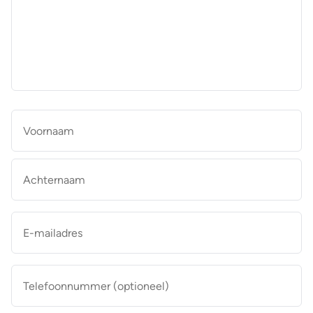
aan
de
makelaar
*
Naam
*
Vo
Ac
E-
mailadres
*
Telefoonnummer
(optioneel)