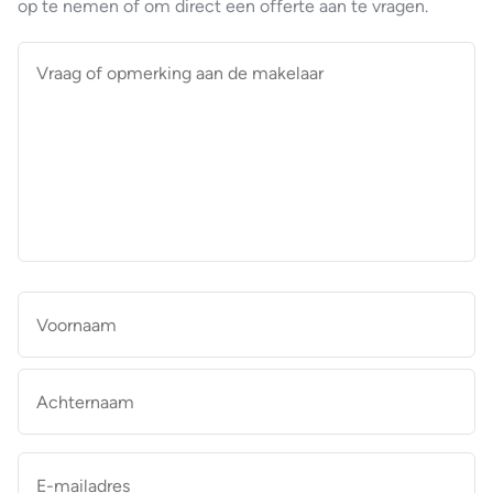
op te nemen of om direct een offerte aan te vragen.
Vraag
of
opmerking
aan
de
makelaar
*
Naam
*
Vo
Ac
E-