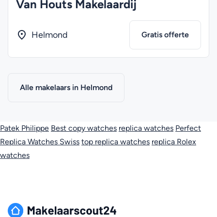
Van Houts Makelaardij
Helmond
Gratis offerte
Alle makelaars in Helmond
Patek Philippe
Best copy watches
replica watches
Perfect
Replica Watches Swiss
top replica watches
replica Rolex
watches