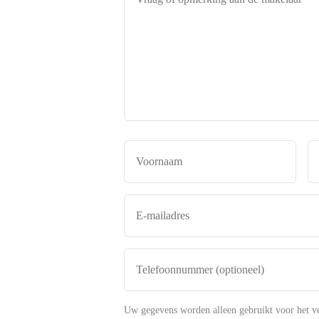
of
opmerking
aan
de
makelaar
*
Naam
*
Voor
E-
mailadres
*
Telefoonnummer
(optioneel)
Uw gegevens worden alleen gebruikt voor het v