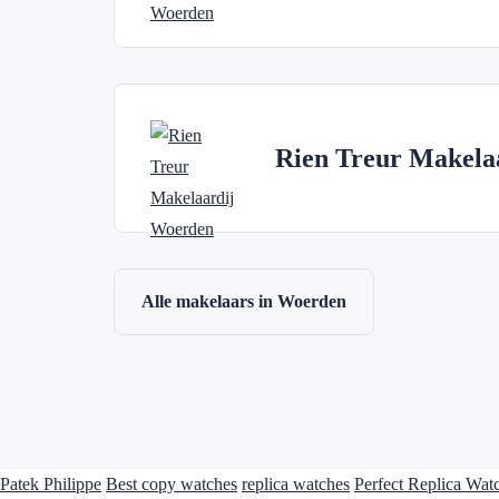
Rien Treur Makela
Alle makelaars in Woerden
Patek Philippe
Best copy watches
replica watches
Perfect Replica Wat