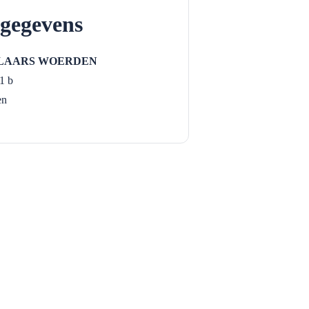
gegevens
LAARS WOERDEN
1 b
en