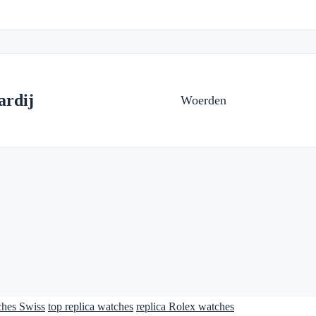
ardij
Woerden
ches Swiss
top replica watches
replica Rolex watches