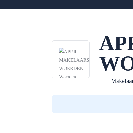
AP
WO
Makelaar