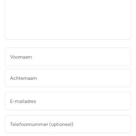
aan
de
makelaar
*
Naam
*
Vo
Ac
E-
mailadres
*
Telefoonnummer
(optioneel)