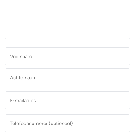
aan
de
makelaar
*
Naam
*
Vo
Ac
E-
mailadres
*
Telefoonnummer
(optioneel)