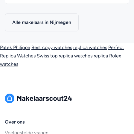
Alle makelaars in Nijmegen
Patek Philippe
Best copy watches
replica watches
Perfect
Replica Watches Swiss
top replica watches
replica Rolex
watches
Over ons
Veelgestelde vragen