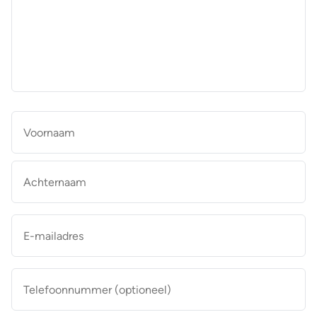
aan
de
makelaar
*
Naam
*
Vo
Ac
E-
mailadres
*
Telefoonnummer
(optioneel)