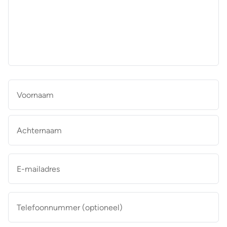
aan
de
makelaar
*
Naam
*
Vo
Ac
E-
mailadres
*
Telefoonnummer
(optioneel)