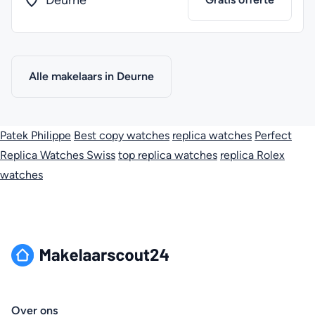
Deurne
Alle makelaars in Deurne
Patek Philippe
Best copy watches
replica watches
Perfect
Replica Watches Swiss
top replica watches
replica Rolex
watches
Over ons