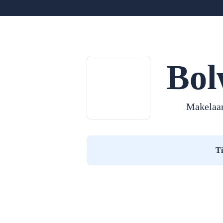
Bol
Makelaar
T