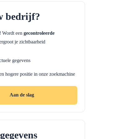
w bedrijf?
f! Wordt een
gecontroleerde
rgroot je zichtbaarheid
ctuele gegevens
en hogere positie in onze zoekmachine
Aan de slag
gegevens