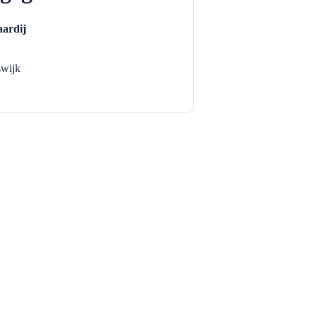
ardij
swijk