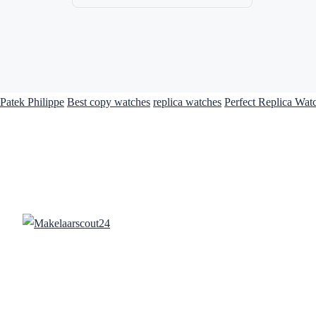
Patek Philippe
Best copy watches
replica watches
Perfect Replica Wat