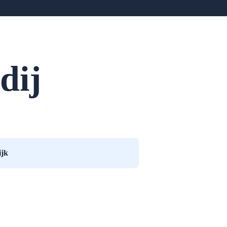
dij
ijk