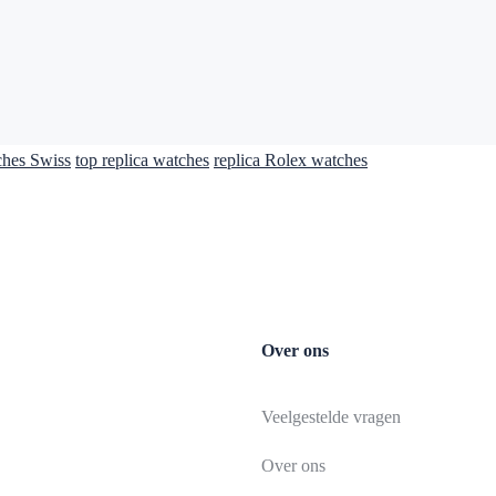
ches Swiss
top replica watches
replica Rolex watches
Over ons
Veelgestelde vragen
Over ons